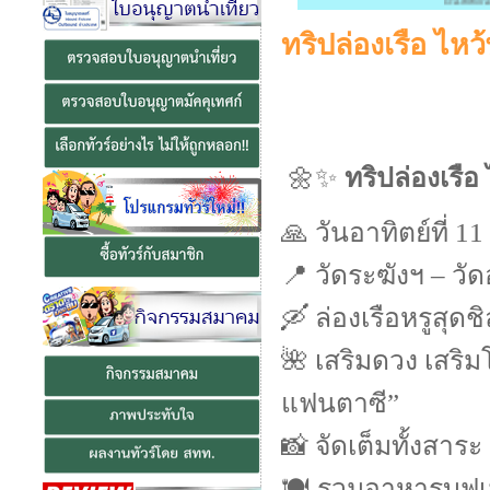
ยินดีต้อนรับส
ทริปล่องเรือ ไหว
🌼✨
ทริปล่องเรือ
🙏 วันอาทิตย์ที่ 
📍 วัดระฆังฯ – วั
🛶 ล่องเรือหรูสุ
🌺 เสริมดวง เสริม
แฟนตาซี”
📸 จัดเต็มทั้งสา
🍽️ รวมอาหารบุฟเฟ