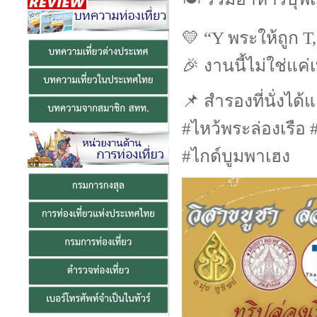
💛 “Y พระให้ถูก T
🎉 งานนี้ไม่ใช่แค่
📌 สำรองที่นั่งได้แล
#ไหว้พระล่องเรือ
#ไกด์บูมพาเฮง