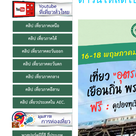
ดาวน์โหลดโ