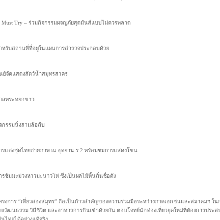
. Must Try – ร่วมกิจกรรมผจญภัยสุดมันส์แบบไม่ควรพลาด
ำหรับสถานที่ที่อยู่ในแผนการสำรวจประกอบด้วย
ูนย์จัดแสดงสัตว์น้ำสมุทรสาคร
าลพระหยกขาว
ิจกรรมนั่งสามล้อถีบ
ารแต่งชุดไทยถ่ายภาพ ณ อุทยาน ร.2 พร้อมชมการแสดงโขน
รชิมมะม่วงหาวมะนาวโห่ ซึ่งเป็นผลไม้พื้นถิ่นชื่อดัง
ครงการ “เที่ยวสองสมุทร” ถือเป็นก้าวสำคัญของความร่วมมือระหว่างภาคเอกชนและสมาคมฯ ในการสร้
ยงวัฒนธรรม วิถีชีวิต และอาหารการกินเข้าด้วยกัน ตอบโจทย์นักท่องเที่ยวยุคใหม่ที่ต้องการปร
ป็นไทยได้อย่างแท้จริง