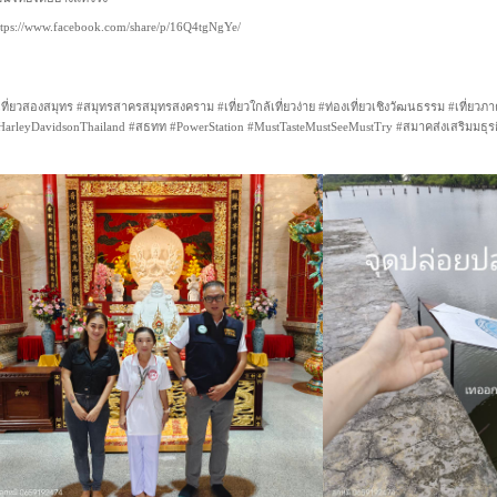
ttps://www.facebook.com/share/p/16Q4tgNgYe/
เที่ยวสองสมุทร #สมุทรสาครสมุทรสงคราม #เที่ยวใกล้เที่ยวง่าย #ท่องเที่ยวเชิงวัฒนธรรม #เที่ยว
HarleyDavidsonThailand #สธทท #PowerStation #MustTasteMustSeeMustTry #สมาคส่งเสริมมธุรกิ