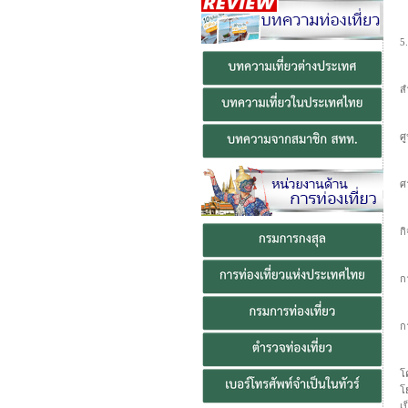
5
ส
ศ
ศ
ก
ก
กา
โ
โ
เ