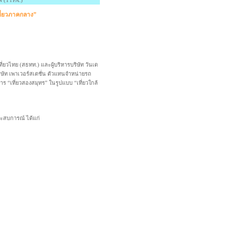
ที่ยวภาคกลาง”
ยวไทย (สธทท.) และผู้บริหารบริษัท วันเด
บริษัท เพาเวอร์สเตชั่น ตัวแทนจำหน่ายรถ
ร “เที่ยวสองสมุทร” ในรูปแบบ “เที่ยวใกล้
ประสบการณ์ ได้แก่