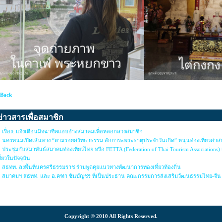
 Back
ข่าวสารเพื่อสมาชิก
เรื่อง: แจ้งเตือนมิจฉาชีพแอบอ้างสมาคมเพื่อหลอกลวงสมาชิก
นครพนมเปิดเส้นทาง “ตามรอยศรัทธาธรรม สักการะพระธาตุประจำวันเกิด” หนุนท่องเที่ยวศา
ประชุมกับสมาพันธ์สมาคมท่องเที่ยวไทย หรือ FETTA (Federation of Thai Tourism Association
ี่ยวในปัจจุบัน
สธทท. ลงพื้นที่นครศรีธรรมราช ร่วมพูดคุยแนวทางพัฒนาการท่องเที่ยวท้องถิ่น
สมาคมฯ สธทท. และ อ.คฑา ชินบัญชร ที่เป็นประธาน คณะกรรมการส่งเสริมวัฒนธรรมไทย-จีน
Copyright © 2010 All Rights Reserved.