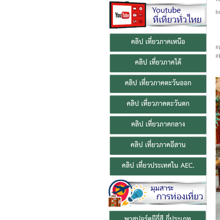
h
#
#