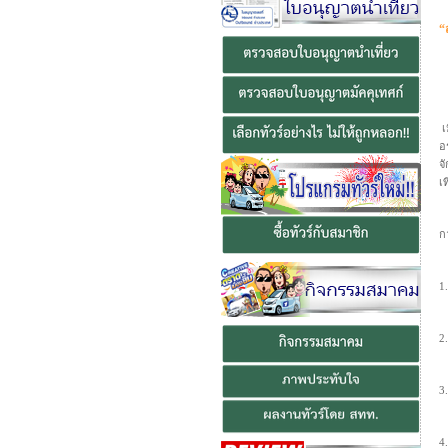
ยินดีต้อนรับสู่ สมา
“
เ
อ
จ
เ
ก
1
2
3
4