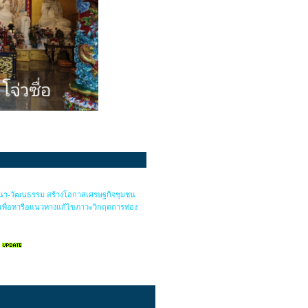
สนา-วัฒนธรรม สร้างโอกาสเศรษฐกิจชุมชน
s) เพื่อหารือแนวทางแก้ไขภาวะวิกฤตการท่อง