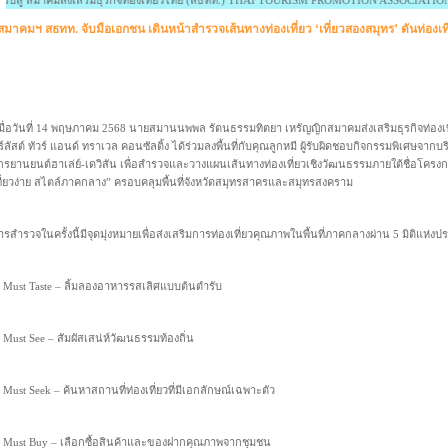
คมส่งเสริมธุรกิจท่องเที่ยวไทย (สธทท.) THAI TOURISM PROMOTION ASSOCIATION (TTPA.)
สมาคมฯ สธทท. จับมือเอกชน เดินหน้าสำรวจเส้นทางท่องเที่ยว ‘เที่ยวสองสมุทร’ ดันท่องเ
มื่อวันที่ 14 พฤษภาคม 2568 นายสมานนพพล รัตนธรรมทิตยา เหรัญญิกสมาคมส่งเสริมธุรกิจท่องเที่
ร์ลัสต์ ทัวร์ แอนด์ ทราเวล คอนซัลติ้ง ได้ร่วมลงพื้นที่กับคุณลูกหมี ผู้รับผิดชอบกิจกรรมพิเศษจาก
ักรยานยนต์ฮาเล่ย์-เดวิสัน เพื่อสำรวจและวางแผนเส้นทางท่องเที่ยวเชิงวัฒนธรรมภายใต้ชื่อโครงกา
ที่ยวง่าย สไตล์ภาคกลาง” ครอบคลุมพื้นที่จังหวัดสมุทรสาครและสมุทรสงคราม
ารสำรวจในครั้งนี้มีจุดมุ่งหมายเพื่อส่งเสริมการท่องเที่ยวคุณภาพในพื้นที่ภาคกลางผ่าน 5 มิติแห่ง
. Must Taste – ลิ้มลองอาหารรสเลิศแบบต้นตำรับ
. Must See – สัมผัสเสน่ห์วัฒนธรรมท้องถิ่น
. Must Seek – ค้นหาสถานที่ท่องเที่ยวที่มีเอกลักษณ์เฉพาะตัว
. Must Buy – เลือกซื้อสินค้าและของฝากคุณภาพจากชุมชน