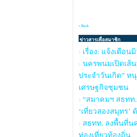
« Back
ข่าวสารเพื่อสมาชิก
เรื่อง: แจ้งเตื
นครพนมเปิดเส้น
ประจำวันเกิด” หน
เศรษฐกิจชุมชน
“สมาคมฯ สธทท. จ
‘เที่ยวสองสมุทร’ 
สธทท. ลงพื้นที
ท่องเที่ยวท้องถิ่น