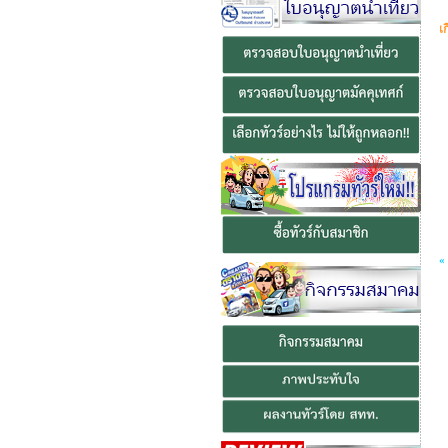
ย
เ
«