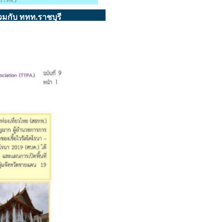
วมกับ ททท.ราชบุรี