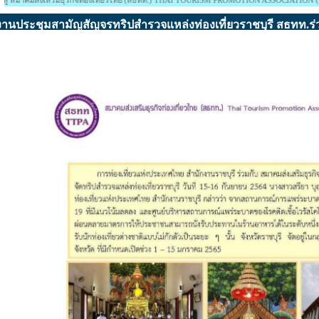
ธุรกิจท่องเที่ยวไทย (สธทท.) THAI TOURISM PROMOTION ASSOCIATION (TTPA.)
งานประชุมสามัญสัญจรทริปสำรวจแหล่งท่องเที่ยวราชบุรี สธทท.ร่