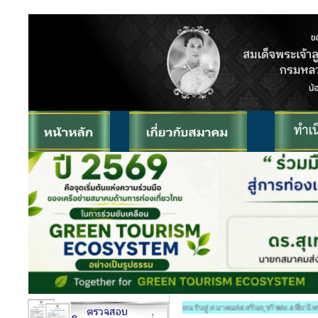
ยินดีต้อนรับสู่ สมาคมส่งเสริมธุรกิจท่องเที่ยวไทย (สธทท.) THA