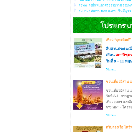
“สมาคมฯ สธทท. จับมือเอกชน เดินหน้าส
สธทท. ลงพื้นที่นครศรีธรรมราช ร่วมพู
สมาคมฯ สธทท. และ อ.คฑา ชินบัญชร 
เที่ยว “อุตรดิตถ์”
สืบสานประเพณ
เยือน
สถานีชุม
วันที่ 9 – 11 
More...
ชวนเที่ยวอีสาน 
ชวนเที่ยวอีสาน 
วันที่ 8-11 กรกฎา
เที่ยวอุบลฯ และอี
กรุงเทพฯ - โคราช -
More...
ทริปล่องเรือ ไหว้