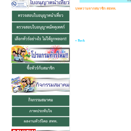
ยินดีต
บทความจากสมาชิก สธทท.
« Back