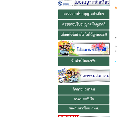
ยิน
ด
ส


«