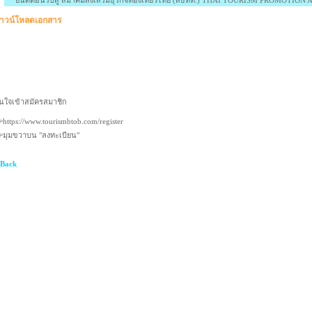
ดีต้อนรับสู่ สมาคมส่งเสริมธุรกิจท่องเที่ยวไทย (สธทท.) THAI TOURISM PROMOTION ASSOCI
าวน์โหลดเอกสาร
นใจเข้าสมัครสมาชิก
https://www.tourismbtob.com/register
มุมขวาบน "ลงทะเบียน"
 Back