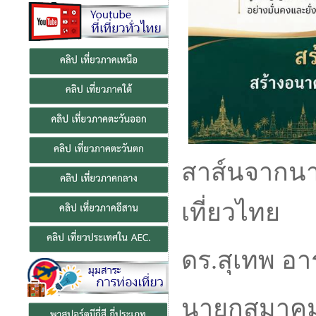
สาส์นจากนา
เที่ยวไทย
ดร.สุเทพ อา
นายกสมาคมส่