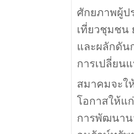
ศักยภาพผู้ป
เที่ยวชุมช
และผลักดันก
การเปลี่ยน
สมาคมจะให้
โอกาสให้แก่
การพัฒนานว