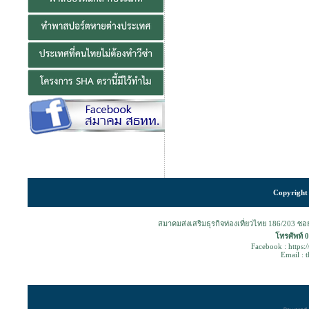
Copyright 
สมาคมส่งเสริมธุรกิจท่องเที่ยวไทย 186/203 ซ
โทรศัพท์ 
Facebook : https:
Email : 