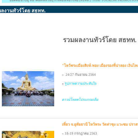
นดีต้อนรับสู่ สมาคมส่งเสริมธุรกิจท่องเที่ยวไทย (สธทท.) THAI TOURISM PROMOTION ASSOC
ผลงานทัวร์โดย สธทท.
รวมผลงานทัวร์โดย สธทท.
"ไหว้พระเมืองสิงห์-ทอง เมืองรองที่น่าลอง เงิ
«
24/27 กันยายน 2564
«
รูปภาพความประทับใจ
ดาวน์โหลดโปรแกรมเต็ม
เที่ยว จ.อุทัยธานี ไหว้พระ วัดท่าซุง แวะชม ปร
«
18-19 กรกฎาคม 2563